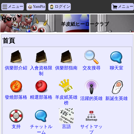
メニュー
YamPiz
ログイン
メニュー
羊皮紙ヒーロークラブ
首頁
俱樂部介紹
入會資格限
俱樂部指南
交友搜尋
聊天室
制
發燒部落格
精選部落格
羊皮紙英雄
活躍的英雄
新誕生英雄
榜
支持
チャットル
言語
サイトマッ
ーム
プ