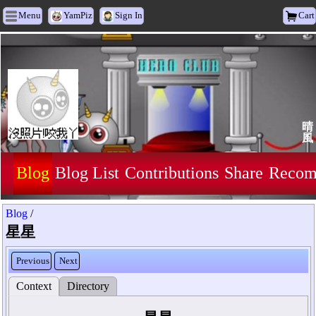
Menu
YamPiz
Sign In
Cart
晴
風
Blog
Blog List
Contributions
Share
Recom
Blog
/
星星
Previous
Next
Context
Directory