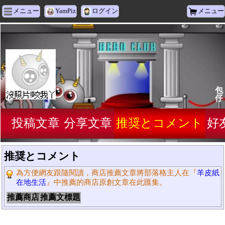
メニュー
YamPiz
ログイン
メニュー
包
仔
投稿文章
分享文章
推奨とコメント
好
推奨とコメント
為方便網友跟隨閱讀，商店推薦文章將部落格主人在『
羊皮紙
在地生活
』中推薦的商店原創文章在此匯集。
推薦商店
推薦文標題