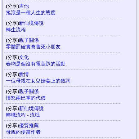
(分享)
吉他
搖滾是一種人生的態度
(分享)
新仙境傳說
轉生流程
(分享)
親子關係
零體罰確實會害死小朋友
(分享)
文化
春吶是個沒有電音趴的活動
(分享)
愛情
一位母親在女兒婚宴上的致詞
(分享)
親子關係
憤怒兩巴掌的代價
(分享)
新仙境傳說
轉職流程 - 流氓
(分享)
優質推薦
母親的便當作者