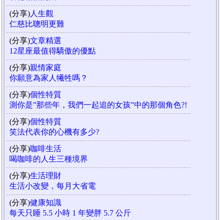
(分享)
人生觀
仁慈比聰明更難
(分享)
文章精選
12星座最值得驕傲的優點
(分享)
親情家庭
你願意為家人犧牲嗎？
(分享)
個性特質
測你是”那些年，我們一起追的女孩”中的那個角色?!
(分享)
個性特質
笑法代表你的心機有多少?
(分享)
咖啡生活
喝咖啡的人生三種境界
(分享)
生活理財
生活小改變，每月大省電
(分享)
健康知識
每天只睡 5.5 小時 1 年變胖 5.7 公斤