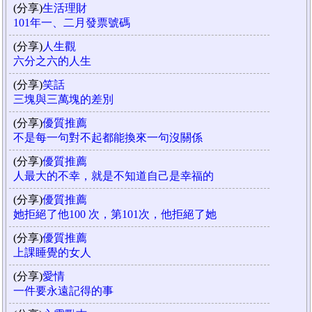
(分享)
生活理財
101年一、二月發票號碼
(分享)
人生觀
六分之六的人生
(分享)
笑話
三塊與三萬塊的差別
(分享)
優質推薦
不是每一句對不起都能換來一句沒關係
(分享)
優質推薦
人最大的不幸，就是不知道自己是幸福的
(分享)
優質推薦
她拒絕了他100 次，第101次，他拒絕了她
(分享)
優質推薦
上課睡覺的女人
(分享)
愛情
一件要永遠記得的事