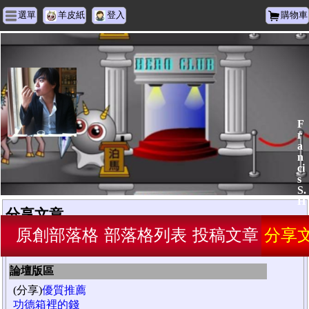
選單
羊皮紙
登入
購物車
F
r
a
n
ci
s
S.
H
分享文章
原創部落格
部落格列表
投稿文章
分享
為方便網友跟隨閱讀，分享文章將部落格主人在『
羊皮紙論
壇
』中最新發表的 30 筆討論主題在此匯集。
論壇版區
(分享)
優質推薦
功德箱裡的錢