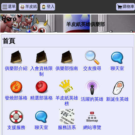
選單
羊皮紙
登入
購物車
羊皮紙英雄俱樂部
首頁
俱樂部介紹
入會資格限
俱樂部指南
交友搜尋
聊天室
制
發燒部落格
精選部落格
羊皮紙英雄
活躍的英雄
新誕生英雄
榜
支援服務
聊天室
服務語系
網站導覽