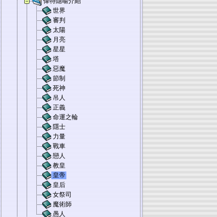
偉特隱喻介紹
世界
審判
太陽
月亮
星星
塔
惡魔
節制
死神
吊人
正義
命運之輪
隱士
力量
戰車
戀人
教皇
皇帝
皇后
女祭司
魔術師
愚人