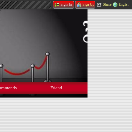
Share
Sign In
English
Sign Up
ommends
Friend