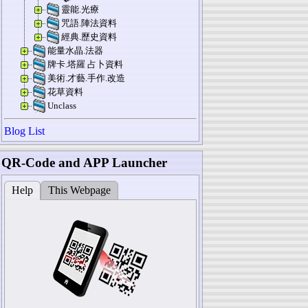
靈能.光療
咒語.陣法資料
經典.歷史資料
能量水晶.法器
牌卡.塔羅 占卜資料
美術.才藝.手作.改造
花草資料
Unclass
Blog List
QR-Code and APP Launcher
Help
This Webpage