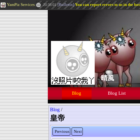
YamPiz Services
[
Bulletin
]
You can report errors to us in the bo
20:35:01
晴風
Blog
Blog List
Blog
/
皇帝
Previous
Next