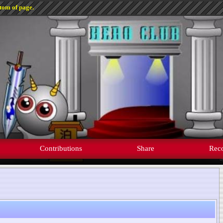
ttom of page.
Contributions
Share
Rec