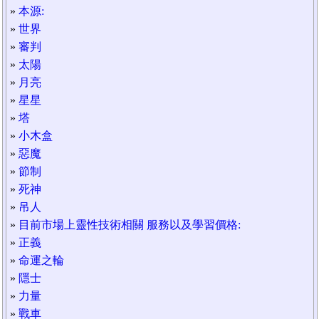
»
本源:
»
世界
»
審判
»
太陽
»
月亮
»
星星
»
塔
»
小木盒
»
惡魔
»
節制
»
死神
»
吊人
»
目前市場上靈性技術相關 服務以及學習價格:
»
正義
»
命運之輪
»
隱士
»
力量
»
戰車