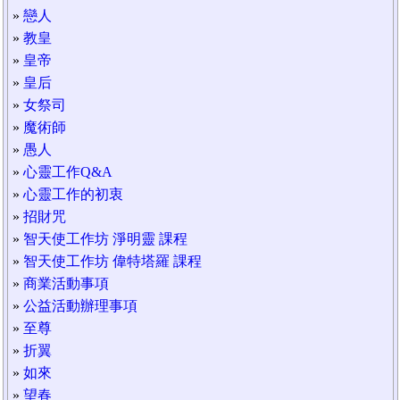
»
戀人
»
教皇
»
皇帝
»
皇后
»
女祭司
»
魔術師
»
愚人
»
心靈工作Q&A
»
心靈工作的初衷
»
招財咒
»
智天使工作坊 淨明靈 課程
»
智天使工作坊 偉特塔羅 課程
»
商業活動事項
»
公益活動辦理事項
»
至尊
»
折翼
»
如來
»
望春