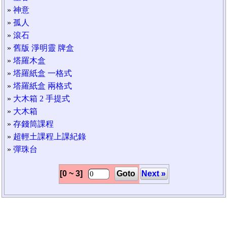
»
神意
»
孤人
»
滾石
»
舊版 淨明靈 牌盒
»
塔羅木盒
»
塔羅紙盒 一格式
»
塔羅紙盒 兩格式
»
大木箱 2 手提式
»
大木箱
»
存錢筒課程
»
超輕土課程上課紀錄
»
彈珠台
[0 ~ 3]
Goto
Next »