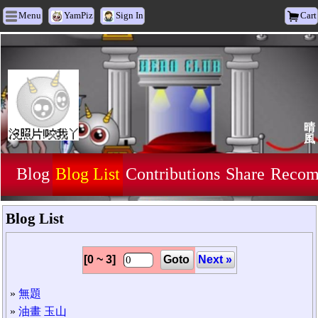
Menu
YamPiz
Sign In
Cart
晴
風
Blog
Blog List
Contributions
Share
Recom
Blog List
[0 ~ 3]
Goto
Next »
»
無題
»
油畫 玉山