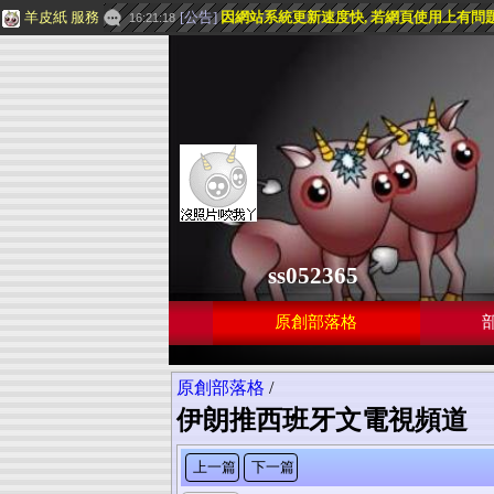
羊皮紙 服務
[
公告
]
因網站系統更新速度快, 若網頁使用上有問題, 請
16:21:18
ss052365
原創部落格
原創部落格
/
伊朗推西班牙文電視頻道
上一篇
下一篇