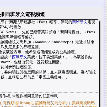
推西班牙文電視頻道
報導）伊朗法斯通訊社（Fars）報導，伊朗的
西班牙文
電視
，採24小時播放。
 News），先前已經營英語頻道「新聞電視台」（Press
他國際媒體報導偏頗。
統艾馬丹加（Mahmoud Ahmadinejad）最近才結束
拉瓜及厄瓜多的行程返國。
開播時發表演說表示，他希望這個頻道成為公共論壇。
牙語說「
西班牙文
萬歲！拉丁美洲萬歲！」，為演說作結；
Chavez）也發出賀電，祝賀頻道開播。
，勿與伊朗拉近關係。
示，委內瑞拉與德黑蘭的關係，並未讓委國獲益。委內瑞拉
制裁，並稱這些行為是「帝國主義侵略」。
著作權, 未經作者同意請勿任意轉載
 電視頻道Hispan(1), 該國總統艾馬丹加(1), 美國總統歐巴