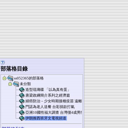
部落格目錄
ss052365的部落格
未分類
造型琉璃碟 「以為真有蛋」
唐梁政綱簡介系列之經濟篇
婦癌防治－少女時期接種疫苗 遠離子宮頸癌
門諾為老人送餐 台彩捐款打氣
亞洲10國性福大調查 台灣僅4成男性自認「硬漢」排名第7
伊朗推西班牙文電視頻道