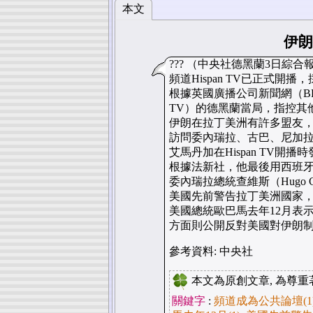
本文
伊朗
??? （中央社德黑蘭3日綜合
頻道Hispan TV已正式開播
根據英國廣播公司新聞網（BBC
TV）的德黑蘭當局，指控其
伊朗在拉丁美洲有許多盟友，該國總
訪問委內瑞拉、古巴、尼加
艾馬丹加在Hispan TV
根據法新社，他最後用西班
委內瑞拉總統查維斯（Hugo 
美國先前警告拉丁美洲國家
美國總統歐巴馬去年12月表
方面則公開反對美國對伊朗
參考資料: 中央社
本文為原創文章, 為尊重
關鍵字
:
頻道成為公共論壇(1),