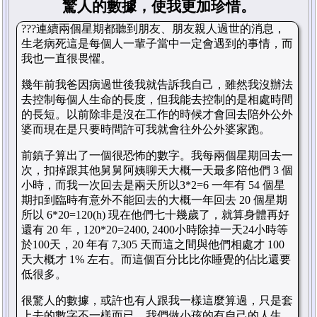
驚人的數據，使我更加珍惜。
???
連續兩個星期都聽到朋友、朋友親人過世的消息，
生老病死這是每個人一輩子當中一定會遇到的事情，而
我也一直很畏懼。
幾年前我爸因病過世後我就告訴我自己，雖然我沒辦法
去控制每個人生命的長度，但我能去控制的是相處時間
的長短。以前除非是沒在工作的時候才會回去陪外公外
婆而現在是只要時間許可我就會往外公外婆家跑。
前鎮子算出了一個很恐怖的數字。我每兩個星期回去一
次，扣掉跟其他舅舅阿姨聊天大概一天最多陪他們
3
個
小時，而我一次回去是兩天所以
3*2=6
一年有
54
個星
期扣到臨時有意外不能回去的大概一年回去
20
個星期
所以
6*20=120(h)
現在他們七十幾歲了，就算身體再好
還有
20
年，
120*20=2400, 2400
小時
除掉一天
24
小時等
於
100
天，
20
年有
7,305
天而這之間與他們相處才
100
天大概才
1%
左右。而這個百分比比你睡覺的佔比還要
低很多。
很驚人的數據，或許也有人跟我一樣這麼算過，只是套
上去的數字不一樣而已，我們做小孩的有自己的人生、