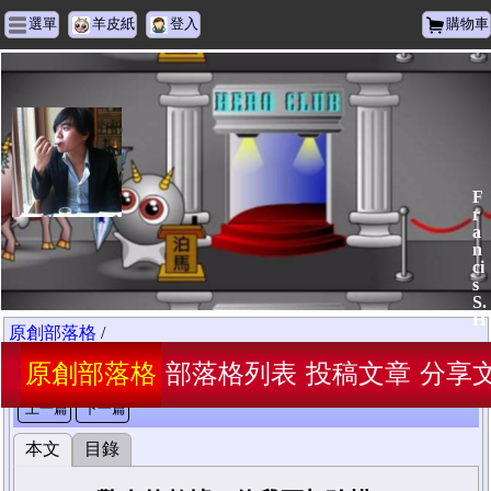
選單
羊皮紙
登入
購物車
F
r
a
n
ci
s
S.
H
原創部落格
/
驚人的數據，使我更加珍惜。
原創部落格
部落格列表
投稿文章
分享
上一篇
下一篇
本文
目錄