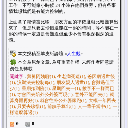
工作，不可能像小時候
24
小時在他們身旁，但有些事
情我想我們是有能力控制的。
上面拿了親情當比喻，朋友方面的準確度就比較難算出
來了，但是只要去珍惜還能在一起的時間，等不能在一
起的時候一定還是會難過但至少不會有很深很深的遺
憾。
本文投稿至羊皮紙論壇 «
人生觀
»
本文為原創文章, 為尊重著作權, 未經作者同意請
勿任意轉載
關鍵字
:
舅舅阿姨聊(1), 生老病死這(1), 爸因病過世後
(1), 沒辦法去控制每(1), 朋友親人過世(1), 會難過但至
少(1), 星期扣到臨(1), 星期回去一(1), 數字不一樣而已
(1), 才會回去陪外公外婆而現(1), 意外不能回去(1), 就
算身體再好(1), 就會往外公外婆家跑(1), 大概一年回去
(1), 只要去珍惜(1), 前鎮子算出(1), 人一輩子當中(1), 一
樣這麼算過(1)
0
0